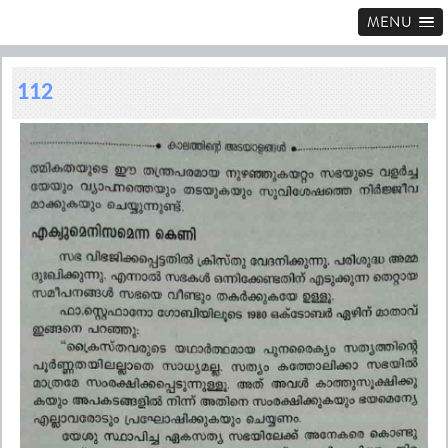
MENU
112